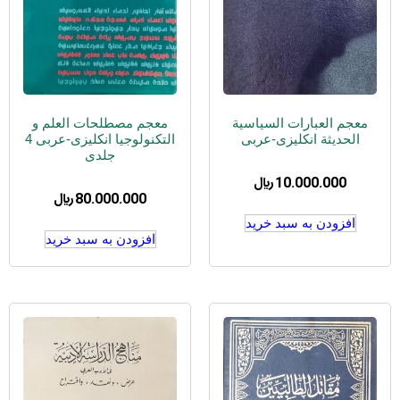
معجم العبارات السیاسیة
معجم مصطلحات العلم و
الحدیثة انکلیزی-عربی
التکنولوجیا انکلیزی-عربی 4
جلدی
10.000.000
﷼
80.000.000
﷼
افزودن به سبد خرید
افزودن به سبد خرید