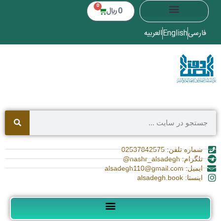
0
0
﷼
فارسی
English
العربیه
شماره تلفن: 02537842575
تلگرام: nashr_alsadegh@
ایمیل: alsadegh110@gmail.com
اینستا: alsadegh.book