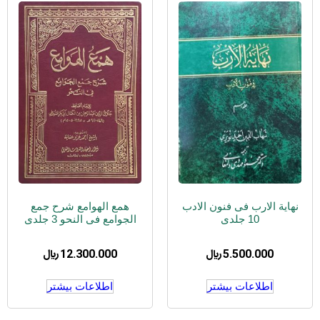
نهایة الارب فی فنون الادب
همع الهوامع شرح جمع
10 جلدی
الجوامع فی النحو 3 جلدی
5.500.000
﷼
12.300.000
﷼
اطلاعات بیشتر
اطلاعات بیشتر