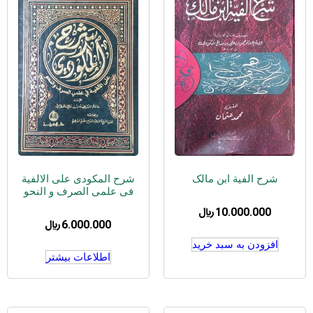
شرح الفیة ابن مالک
شرح المکودی علی الالفیة
فی علمی الصرف و النحو
10.000.000
﷼
6.000.000
﷼
افزودن به سبد خرید
اطلاعات بیشتر