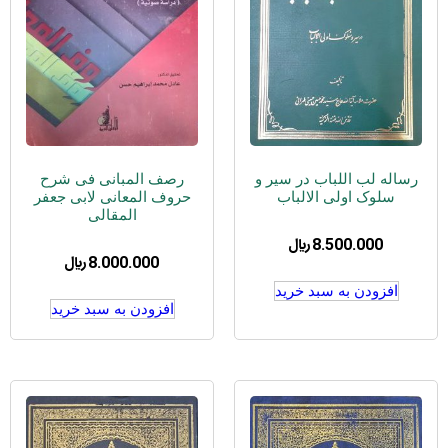
رساله لب اللباب در سیر و
رصف المبانی فی شرح
سلوک اولی الالباب
حروف المعانی لابی جعفر
المقالی
8.500.000
﷼
8.000.000
﷼
افزودن به سبد خرید
افزودن به سبد خرید