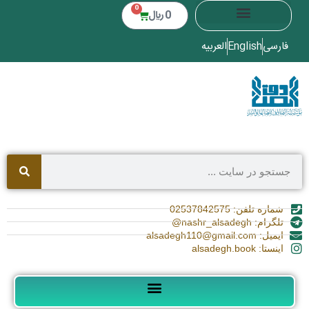
0
0
﷼
فارسی
English
العربیه
شماره تلفن: 02537842575
تلگرام: nashr_alsadegh@
ایمیل: alsadegh110@gmail.com
اینستا: alsadegh.book