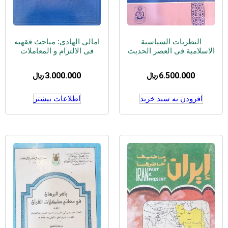
النظریات السیاسیة
امالی الهادی: مباحث فقهیه
الاسلامیة فی العصر الحدیث
فی الالتزام و المعاملات
6.500.000
﷼
3.000.000
﷼
افزودن به سبد خرید
اطلاعات بیشتر