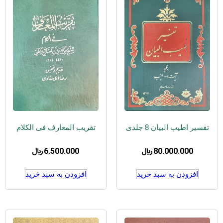
تفسیر اطیب البیان 8 جلدی
تقریب المعارف فی الکلام
80.000.000
﷼
6.500.000
﷼
افزودن به سبد خرید
افزودن به سبد خرید