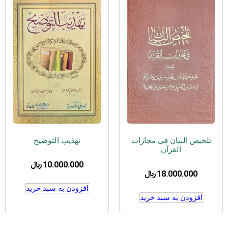
تلخیص البیان فی مجازات
تهذیب التوضیح
القرآن
10.000.000
﷼
18.000.000
﷼
افزودن به سبد خرید
افزودن به سبد خرید