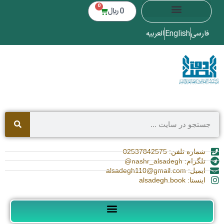
0
0
﷼
فارسی
English
العربیه
شماره تلفن: 02537842575
تلگرام: nashr_alsadegh@
ایمیل: alsadegh110@gmail.com
اینستا: alsadegh.book