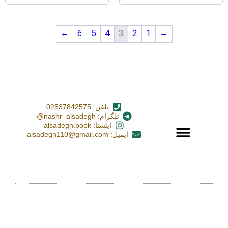
←
6
5
4
3
2
1
→
تلفن: 02537842575
تلگرام: nashr_alsadegh@
اینستا: alsadegh.book
ایمیل: alsadegh110@gmail.com