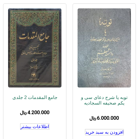
توبه یا شرح دعای سی و
جامع المقدمات 2 جلدی
یکم صحیفه السجادیه
4.200.000
﷼
6.000.000
﷼
اطلاعات بیشتر
افزودن به سبد خرید