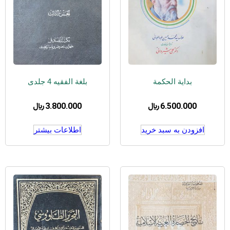
بدایة الحکمة
بلغة الفقیه 4 جلدی
6.500.000
﷼
3.800.000
﷼
افزودن به سبد خرید
اطلاعات بیشتر