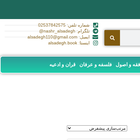
شماره تلفن: 02537842575
تلگرام: nashr_alsadegh@
ایمیل: alsadegh110@gmail.com
اینستا: alsadegh.book
قه و اصول
فلسفه و عرفان
قران و ادعیه