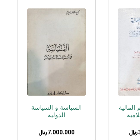
 المالیة
السیاسة و السیاسة
لامیة
الدولیة
﷼
7.000.000
﷼