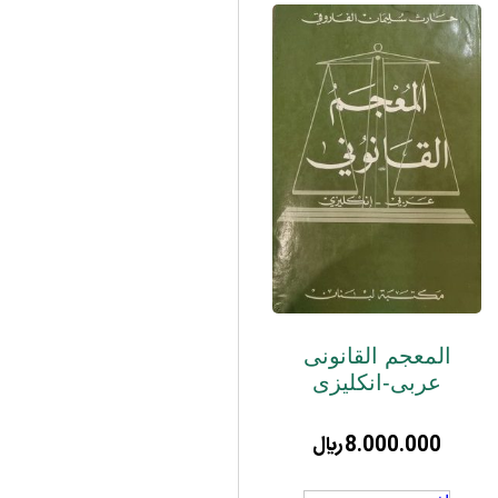
المعجم القانونی
عربی-انکلیزی
8.000.000
﷼