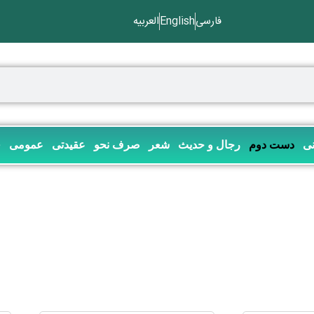
فارسی
English
العربیه
نی
دست دوم
رجال و حدیث
شعر
صرف نحو
عقیدتی
عمومی
ف