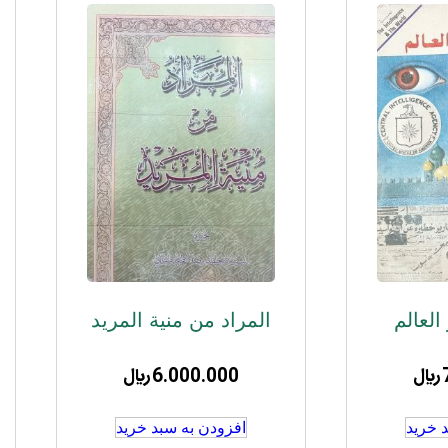
العالم
المراد من منیة المرید
﷼
6.000.000
﷼
 خرید
افزودن به سبد خرید