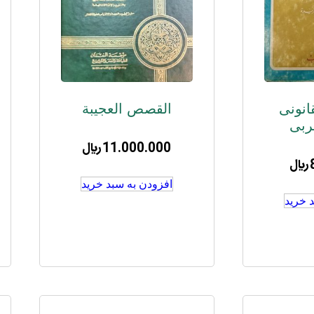
انونی
القصص العجیبة
ربی
11.000.000
﷼
﷼
افزودن به سبد خرید
 خرید