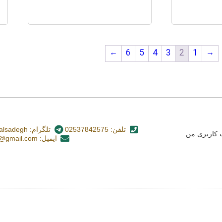
←
6
5
4
3
2
1
→
تلفن: 02537842575
تلگرام: nashr_alsadegh@
کاربری من
ایمیل: alsadegh110@gmail.com