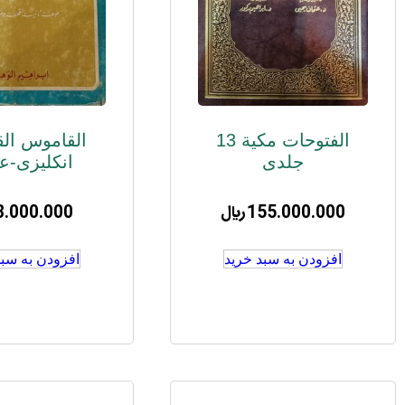
الفتوحات مکیة 13
القاموس الق
جلدی
انکلیزی-ع
155.000.000
﷼
8.000.000
افزودن به سبد خرید
افزودن به سبد