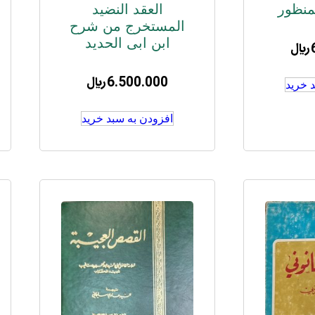
لمنظور
العقد النضید
المستخرج من شرح
ابن ابی الحدید
﷼
6.500.000
﷼
 خرید
افزودن به سبد خرید