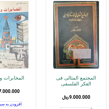
المجتمع المثالی فی
المخابرات و 
الفکر الفلسفی
7.000.000
9.000.000
﷼
افزودن به سبد