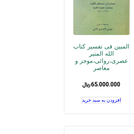
المبین فی تفسیر کتاب
الله المنیر
عصری،روائی،موجز و
معاصر
65.000.000
﷼
افزودن به سبد خرید