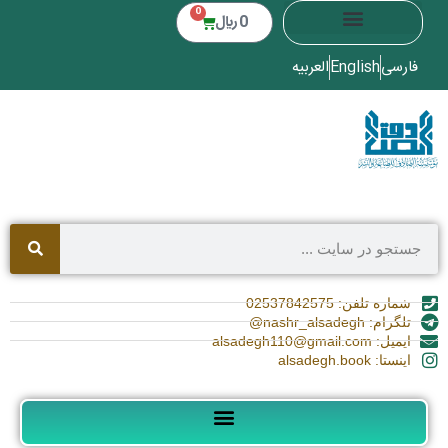
0
0
﷼
فارسی
English
العربیه
شماره تلفن: 02537842575
تلگرام: nashr_alsadegh@
ایمیل: alsadegh110@gmail.com
اینستا: alsadegh.book