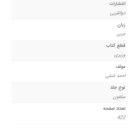
انتشارات
ذوالقربی
زبان
عربی
قطع کتاب
وزیری
مولف
احمد شبلی
نوع جلد
سلفون
تعداد صفحه
422