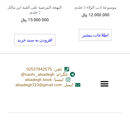
موسوعة ادب الولاء 3 جلدی
البهجة المرضیة علی الفیة ابن مالک
2 جلدی
12.000.000
﷼
15.000.000
﷼
اطلاعات بیشتر
افزودن به سبد خرید
تلفن: 02537842575
تلگرام: nashr_alsadegh@
اینستا: alsadegh.book
ایمیل: alsadegh110@gmail.com