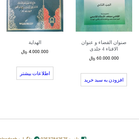
صنوان القضاء و عنوان
الهدایة
الافتاء 4 جلدی
4.000.000
﷼
60.000.000
﷼
اطلاعات بیشتر
افزودن به سبد خرید
تلفن: 02537842575
تلگرام: nashr_alsadegh@