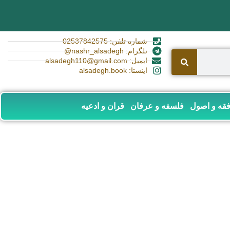
شماره تلفن: 02537842575
تلگرام: nashr_alsadegh@
ایمیل: alsadegh110@gmail.com
اینستا: alsadegh.book
قه و اصول
فلسفه و عرفان
قران و ادعیه