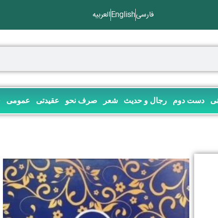
فارسی
English
العربیه
نی
دست دوم
رجال و حدیث
شعر
صرف نحو
عقیدتی
عمومی
ف