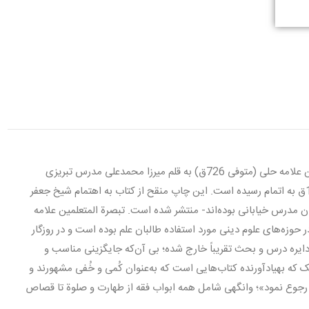
كفاية المحصلين في تبصرة أحكام الدين، شرح مزجی بر تبصرة المتعلمین علامه حلی (متوفی 726ق) به قلم میرزا‎ محمدعلی‎ مدرس تبریزی
خیابانی (متوفی 1373ق) است. نگارش این اثر در دو جزء در سال 1349ق به اتمام رسیده است. این چاپ منقح از کتاب به اهتمام شیخ جعفر
ما درست‎ به مانند‎ بسی‎ کتاب‌های سودمند و مایه‎‎ور و سنجیده دیگر- از دایره درس و بحث تقریباً خارج شده؛ بی آن‌که جایگزینی مناسب‎ و
کارآمد‎ برای آن تمهید گردد. به قول‎ استاد‎ مهدی‎ محقق‎ «این کتاب کوچک که به‎‎یادآورنده کتاب‌هایی است که به‌عنوان کُمی و خُفی مشهورند و
می‌توان آن را در آستین‎ و جوراب‎ پنهان‎ کرد و هنگام نیاز با سرعت بدان رجوع‎ نمود‎»؛ وانگهی‎ شامل‎ همه‎ ابواب‎ فقه از طهارت و صلوة تا قصاص