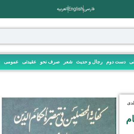
فارسی
English
العربیه
نی
دست دوم
رجال و حدیث
شعر
صرف نحو
عقیدتی
عمومی
ف
م