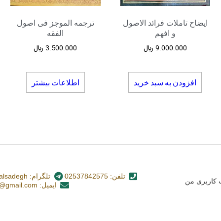
ایضاح تاملات فرائد الاصول
ترجمه الموجز فی اصول
و افهم
الفقه
9.000.000
﷼
3.500.000
﷼
افزودن به سبد خرید
اطلاعات بیشتر
تلفن: 02537842575
تلگرام: nashr_alsadegh@
کاربری من
ایمیل: alsadegh110@gmail.com