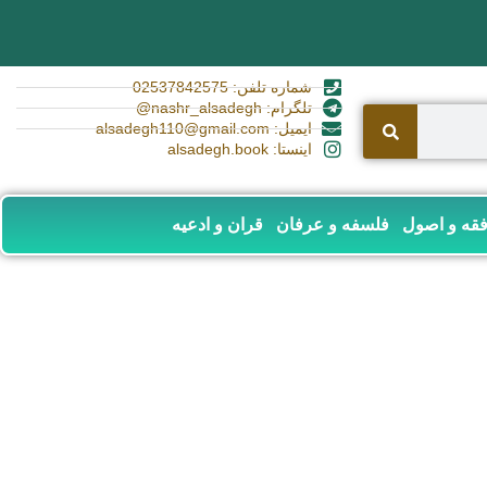
شماره تلفن: 02537842575
تلگرام: nashr_alsadegh@
ایمیل: alsadegh110@gmail.com
اینستا: alsadegh.book
قه و اصول
فلسفه و عرفان
قران و ادعیه