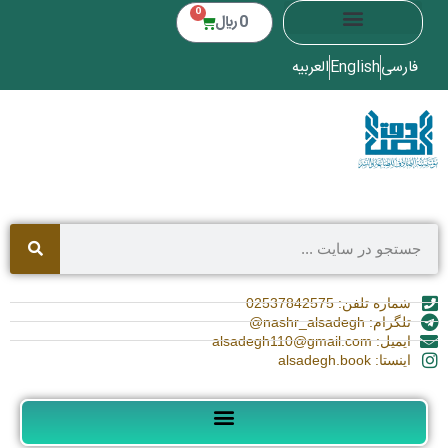
0
0
﷼
فارسی
English
العربیه
شماره تلفن: 02537842575
تلگرام: nashr_alsadegh@
ایمیل: alsadegh110@gmail.com
اینستا: alsadegh.book