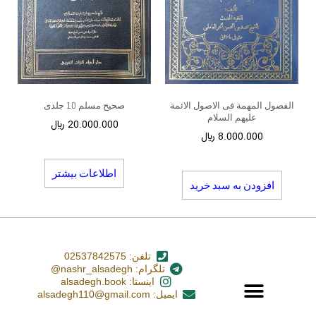
الفصول المهمة فی الاصول الائمة
صحیح مسلم 10 جلدی
علیهم السلام
20.000.000
﷼
8.000.000
﷼
اطلاعات بیشتر
افزودن به سبد خرید
تلفن: 02537842575
تلگرام: nashr_alsadegh@
اینستا: alsadegh.book
ایمیل: alsadegh110@gmail.com