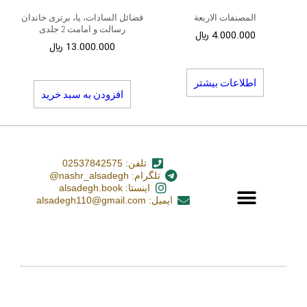
المصنفات الاربعة
فضائل السادات، یا، برتری خاندان
رسالت و امامت 2 جلدی
4.000.000
﷼
13.000.000
﷼
اطلاعات بیشتر
افزودن به سبد خرید
تلفن: 02537842575
تلگرام: nashr_alsadegh@
اینستا: alsadegh.book
ایمیل: alsadegh110@gmail.com