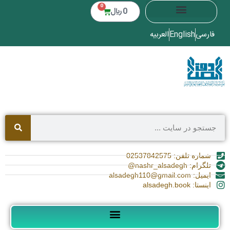
0
0
﷼
فارسی
English
العربیه
شماره تلفن: 02537842575
تلگرام: nashr_alsadegh@
ایمیل: alsadegh110@gmail.com
اینستا: alsadegh.book