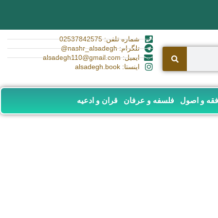
شماره تلفن: 02537842575
تلگرام: nashr_alsadegh@
ایمیل: alsadegh110@gmail.com
اینستا: alsadegh.book
قه و اصول
فلسفه و عرفان
قران و ادعیه