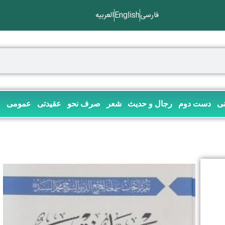
فارسی
English
العربیه
نی
دست دوم
رجال و حدیث
شعر
صرف نحو
عقیدتی
عمومی
ف