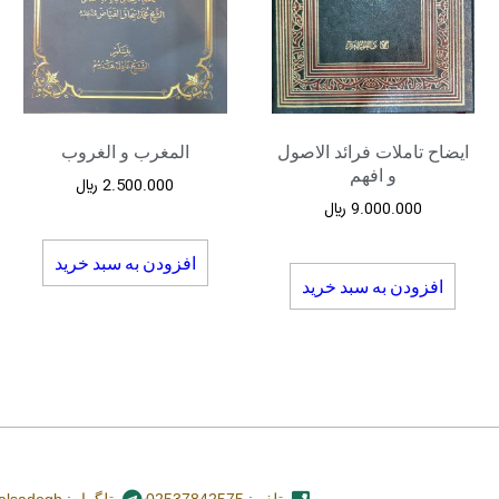
ایضاح تاملات فرائد الاصول
المغرب و الغروب
و افهم
2.500.000
﷼
9.000.000
﷼
افزودن به سبد خرید
افزودن به سبد خرید
تلفن: 02537842575
تلگرام: nashr_alsadegh@