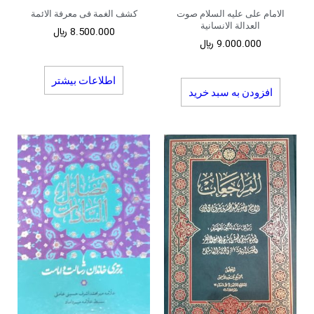
الامام علی علیه السلام صوت
کشف الغمة فی معرفة الائمة
العدالة الانسانیة
8.500.000
﷼
9.000.000
﷼
اطلاعات بیشتر
افزودن به سبد خرید