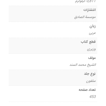
0,811 کیلوگرم
انتشارات
موسسة الصادق
زبان
عربی
قطع کتاب
وزیری
مولف
الشیخ محمد السند
نوع جلد
سلفون
تعداد صفحه
453