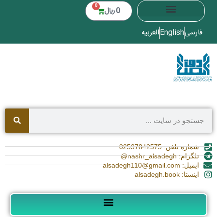
0
0
﷼
فارسی
English
العربیه
شماره تلفن: 02537842575
تلگرام: nashr_alsadegh@
ایمیل: alsadegh110@gmail.com
اینستا: alsadegh.book