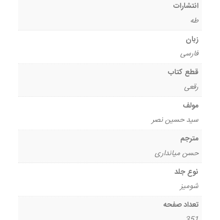
انتشارات
طه
زبان
فارسی
قطع کتاب
رقعی
مولف
سید حسین نصر
مترجم
حسن میانداری
نوع جلد
شومیز
تعداد صفحه
351