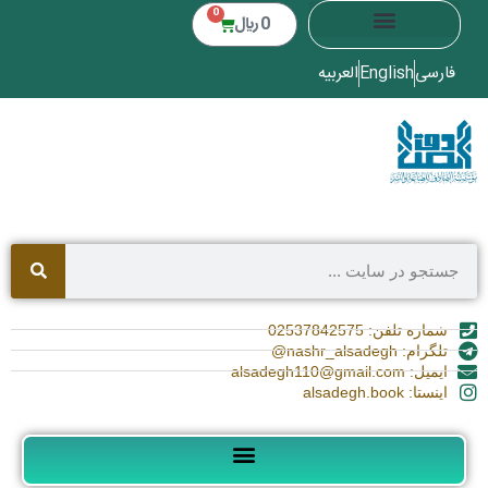
0
0
﷼
فارسی
English
العربیه
شماره تلفن: 02537842575
تلگرام: nashr_alsadegh@
ایمیل: alsadegh110@gmail.com
اینستا: alsadegh.book