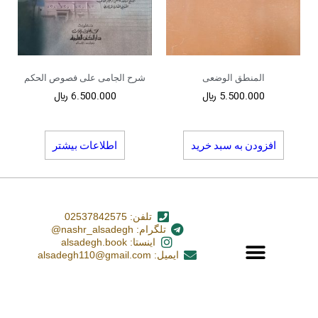
المنطق الوضعی
شرح الجامی علی فصوص الحکم
5.500.000
﷼
6.500.000
﷼
افزودن به سبد خرید
اطلاعات بیشتر
تلفن: 02537842575
تلگرام: nashr_alsadegh@
اینستا: alsadegh.book
ایمیل: alsadegh110@gmail.com