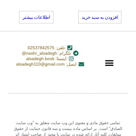
افزودن به سبد خرید
اطلاعات بیشتر
تلفن: 02537842575
تلگرام: nashr_alsadegh@
اینستا: alsadegh.book
ایمیل: alsadegh110@gmail.com
تمامی حقوق مادی و معنوی این وب سایت متعلق به "وب سایت
الصادق" است. بر اساس ماده بیست و سه قانون حمایت از حقوق
مولفان، کلیه آثار ارائه شده در سایت با مجوز از صاحب امتیاز اثر