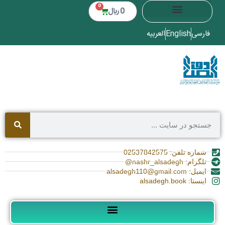
0
0
﷼
فارسی
English
العربیه
شماره تلفن: 02537842575
تلگرام: nashr_alsadegh@
ایمیل: alsadegh110@gmail.com
اینستا: alsadegh.book