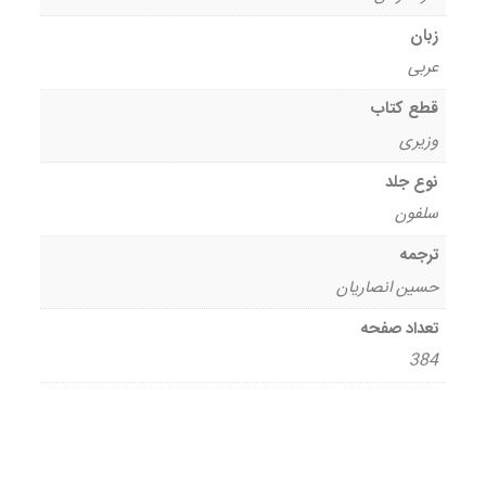
زبان
عربی
قطع کتاب
وزیری
نوع جلد
سلفون
ترجمه
حسین انصاریان
تعداد صفحه
384