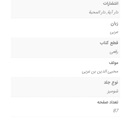
انتشارات
دار آیة, دار المحبة
زبان
عربی
قطع کتاب
رقعی
مولف
محیی الدین بن عربی
نوع جلد
شومیز
تعداد صفحه
87