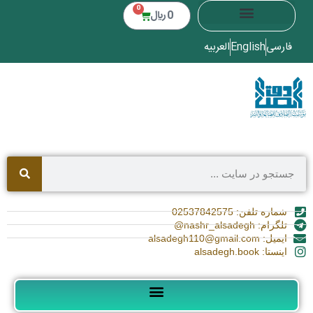
0
0
﷼
فارسی
English
العربیه
شماره تلفن: 02537842575
تلگرام: nashr_alsadegh@
ایمیل: alsadegh110@gmail.com
اینستا: alsadegh.book