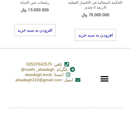
الحکمة المتعالیة فی الافسار العقلیة
رشحات عین الحیاة
الاربعة 8 جلدی
15.000.000
﷼
70.000.000
﷼
افزودن به سبد خرید
افزودن به سبد خرید
تلفن: 02537842575
تلگرام: nashr_alsadegh@
اینستا: alsadegh.book
ایمیل: alsadegh110@gmail.com