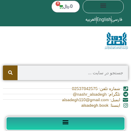
0
0
﷼
فارسی
English
العربیه
شماره تلفن: 02537842575
تلگرام: nashr_alsadegh@
ایمیل: alsadegh110@gmail.com
اینستا: alsadegh.book