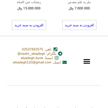
نیاز به علم مقدس
رشحات عین الحیاة
7.000.000
﷼
15.000.000
﷼
افزودن به سبد خرید
افزودن به سبد خرید
تلفن: 02537842575
تلگرام: nashr_alsadegh@
اینستا: alsadegh.book
ایمیل: alsadegh110@gmail.com