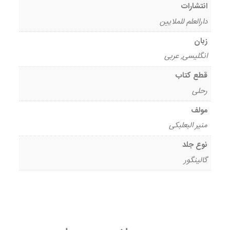
انتشارات
دارالعلم للملایین
زبان
انگلیسی, عربی
قطع کتاب
رحلی
مولف
منیر البعلبکی
نوع جلد
گالینگور