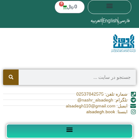
0
0
﷼
فارسی
English
العربیه
شماره تلفن: 02537842575
تلگرام: nashr_alsadegh@
ایمیل: alsadegh110@gmail.com
اینستا: alsadegh.book