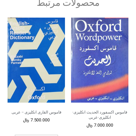
محصولات مرتبط
قاموس اکسفورد الحدیث انکلیزی-
قاموس القاری انکلیزی – عربی
انکلیزی-عربی
7.500.000
﷼
7.000.000
﷼