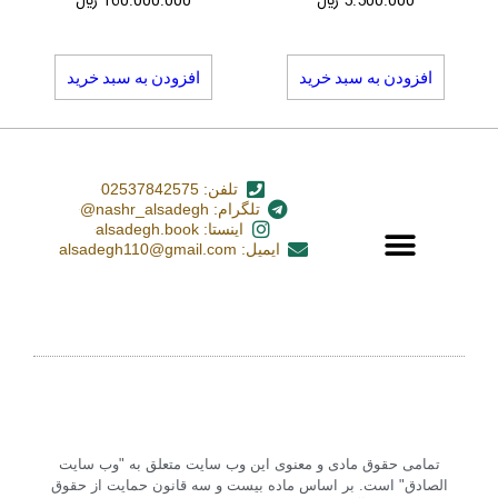
5.500.000
﷼
160.000.000
﷼
افزودن به سبد خرید
افزودن به سبد خرید
تلفن: 02537842575
تلگرام: nashr_alsadegh@
اینستا: alsadegh.book
ایمیل: alsadegh110@gmail.com
تمامی حقوق مادی و معنوی این وب سایت متعلق به "وب سایت
الصادق" است. بر اساس ماده بیست و سه قانون حمایت از حقوق