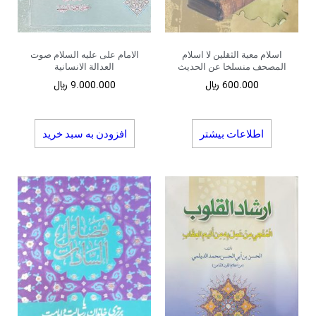
اسلام معیة الثقلین لا اسلام
الامام علی علیه السلام صوت
المصحف منسلخا عن الحدیث
العدالة الانسانیة
600.000
﷼
9.000.000
﷼
اطلاعات بیشتر
افزودن به سبد خرید