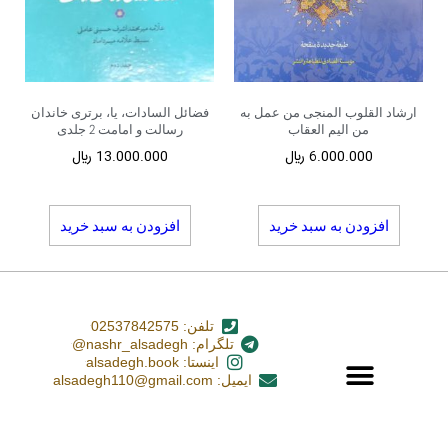
ارشاد القلوب المنجی من عمل به
فضائل السادات، یا، برتری خاندان
من الیم العقاب
رسالت و امامت 2 جلدی
6.000.000
﷼
13.000.000
﷼
افزودن به سبد خرید
افزودن به سبد خرید
تلفن: 02537842575
تلگرام: nashr_alsadegh@
اینستا: alsadegh.book
ایمیل: alsadegh110@gmail.com