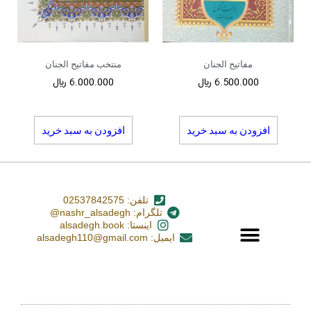
مفاتیح الجنان
منتخب مفاتیح الجنان
6.500.000
﷼
6.000.000
﷼
افزودن به سبد خرید
افزودن به سبد خرید
تلفن: 02537842575
تلگرام: nashr_alsadegh@
اینستا: alsadegh.book
ایمیل: alsadegh110@gmail.com