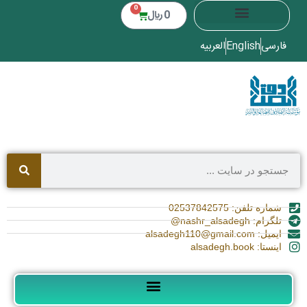
0
0
﷼
فارسی
English
العربیه
شماره تلفن: 02537842575
تلگرام: nashr_alsadegh@
ایمیل: alsadegh110@gmail.com
اینستا: alsadegh.book