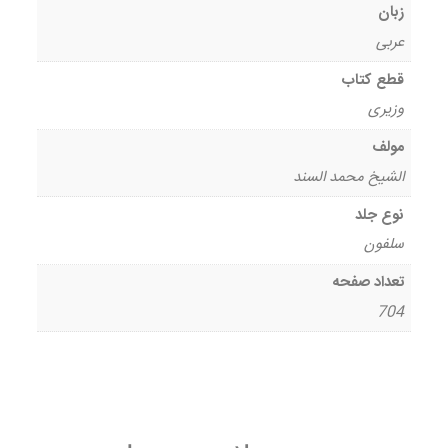
زبان
عربی
قطع کتاب
وزیری
مولف
الشیخ محمد السند
نوع جلد
سلفون
تعداد صفحه
704