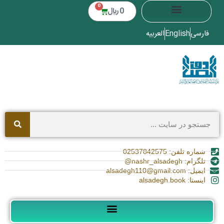
0
0
﷼
فارسی
English
العربیه
شماره تلفن: 02537842575
تلگرام: nashr_alsadegh@
ایمیل: alsadegh110@gmail.com
اینستا: alsadegh.book