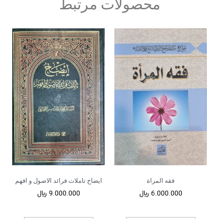
محصولات مرتبط
فقه المراة
ایضاح تاملات فرائد الاصول و افهم
6.000.000
﷼
9.000.000
﷼