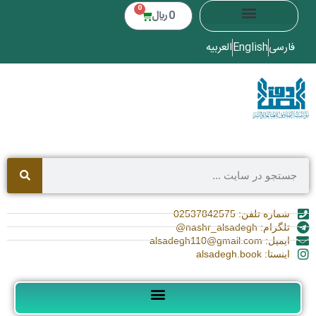
0
0
﷼
فارسی
English
العربیه
شماره تلفن: 02537842575
تلگرام: nashr_alsadegh@
ایمیل: alsadegh110@gmail.com
اینستا: alsadegh.book