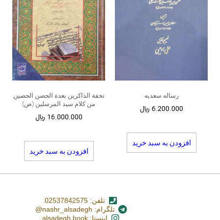
رساله سعدیه
تحفة الذاکرین بعدة الحصن الحصین
من کلام سید المرسلین (ص)
6.200.000
﷼
16.000.000
﷼
افزودن به سبد خرید
افزودن به سبد خرید
تلفن: 02537842575
تلگرام: nashr_alsadegh@
اینستا: alsadegh.book