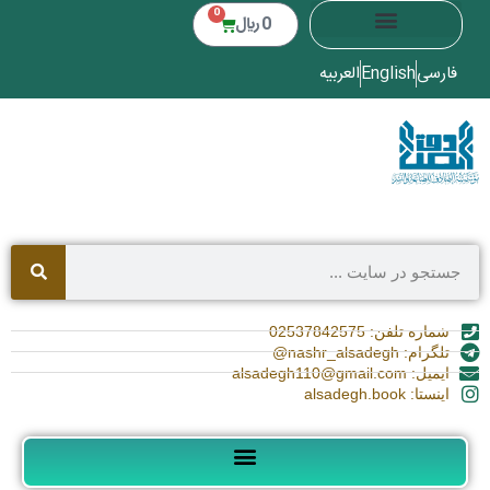
0
0
﷼
فارسی
English
العربیه
شماره تلفن: 02537842575
تلگرام: nashr_alsadegh@
ایمیل: alsadegh110@gmail.com
اینستا: alsadegh.book