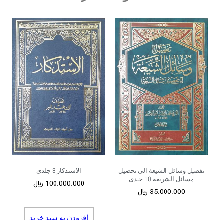
تفصیل وسائل الشیعة الی تحصیل
الاستذکار 8 جلدی
مسائل الشریعة 10 جلدی
100.000.000
﷼
35.000.000
﷼
افزودن به سبد خرید