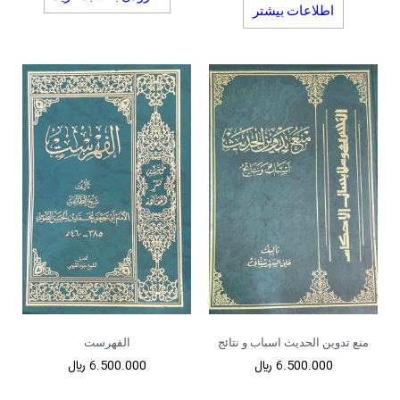
اطلاعات بیشتر
منع تدوین الحدیث اسباب و نتائج
الفهرست
6.500.000
﷼
6.500.000
﷼