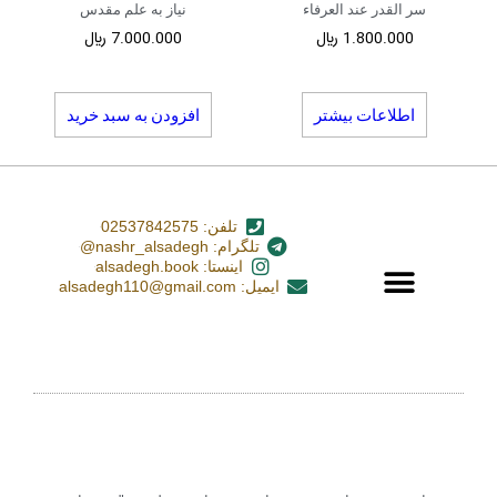
سر القدر عند العرفاء
نیاز به علم مقدس
1.800.000
﷼
7.000.000
﷼
اطلاعات بیشتر
افزودن به سبد خرید
تلفن: 02537842575
تلگرام: nashr_alsadegh@
اینستا: alsadegh.book
ایمیل: alsadegh110@gmail.com