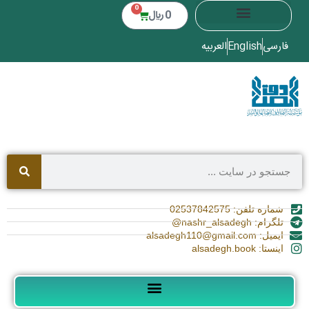
0
0
﷼
فارسی
English
العربیه
شماره تلفن: 02537842575
تلگرام: nashr_alsadegh@
ایمیل: alsadegh110@gmail.com
اینستا: alsadegh.book