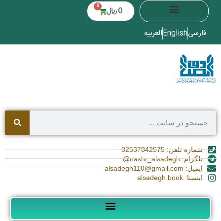
0
0
﷼
فارسی
English
العربیه
شماره تلفن: 02537842575
تلگرام: nashr_alsadegh@
ایمیل: alsadegh110@gmail.com
اینستا: alsadegh.book