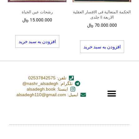
الحکمة المتعالیة فی الافسار العقلیة
رشحات عین الحیاة
الاربعة 8 جلدی
15.000.000
﷼
70.000.000
﷼
افزودن به سبد خرید
افزودن به سبد خرید
تلفن: 02537842575
تلگرام: nashr_alsadegh@
اینستا: alsadegh.book
ایمیل: alsadegh110@gmail.com