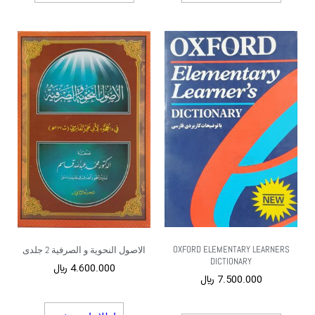
OXFORD ELEMENTARY LEARNERS
الاصول النحویة و الصرفیة 2 جلدی
DICTIONARY
4.600.000
﷼
7.500.000
﷼