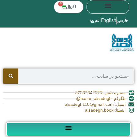
0
0
﷼
فارسی
English
العربیه
شماره تلفن: 02537842575
تلگرام: nashr_alsadegh@
ایمیل: alsadegh110@gmail.com
اینستا: alsadegh.book