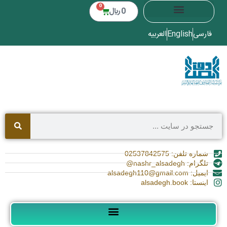
0
0
﷼
فارسی
English
العربیه
شماره تلفن: 02537842575
تلگرام: nashr_alsadegh@
ایمیل: alsadegh110@gmail.com
اینستا: alsadegh.book