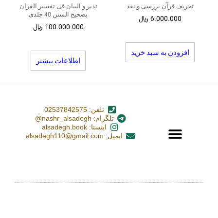
تحریف قرآن بررسی و نقد
تدبر و البیان فی تفسیر القران
بصحیح السنن 40 جلدی
6.000.000
﷼
100.000.000
﷼
افزودن به سبد خرید
اطلاعات بیشتر
تلفن: 02537842575
تلگرام: nashr_alsadegh@
اینستا: alsadegh.book
ایمیل: alsadegh110@gmail.com