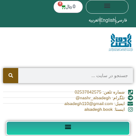
0
0
﷼
فارسی
English
العربیه
شماره تلفن: 02537842575
تلگرام: nashr_alsadegh@
ایمیل: alsadegh110@gmail.com
اینستا: alsadegh.book