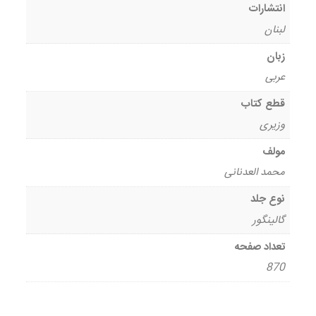
انتشارات
لبنان
زبان
عربی
قطع کتاب
وزیری
مولف
محمد العدنانی
نوع جلد
گالینگور
تعداد صفحه
870