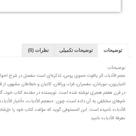
توضیحات
توضیحات تکمیلی
نظرات (0)
توضیحات
عجم الأدباء، اثر ياقوت حموى رومى، تذكره‌اى است مفصل در شرح احوا
در قرن هفتم هجرى نوشته شده است. نویسنده در مقدمه كتاب خود، گاه آ
نام‌هاى مختلفى به آن داده است، چون: «معجم الأدباء»، «أخبار الأدباء»،
الأدباء» ناميده است. ابن المستوفى گويد كه مؤلف، كتاب خود را «إرشاد ال
معرفة الأدباء» ناميد