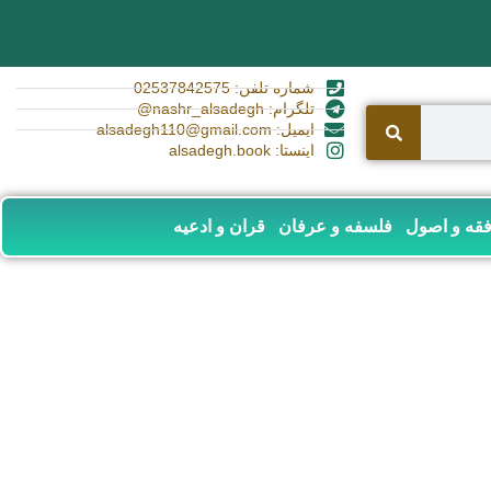
شماره تلفن: 02537842575
تلگرام: nashr_alsadegh@
ایمیل: alsadegh110@gmail.com
اینستا: alsadegh.book
قه و اصول
فلسفه و عرفان
قران و ادعیه