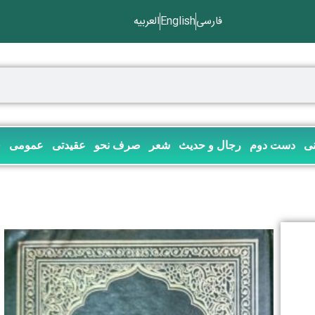
فارسی
English
العربیه
نی
دست دوم
رجال و حدیث
شعر
صرف نحو
عقیدتی
عمومی
ف