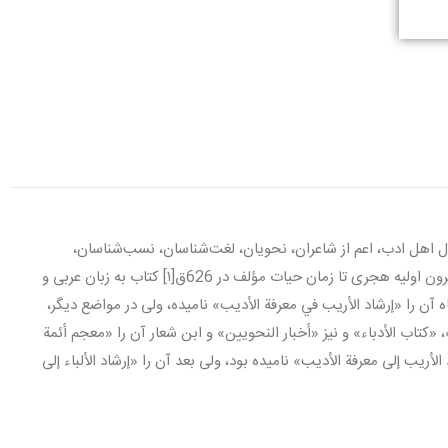
ل اهل ادب، اعم از شاعران، نحويان، لغت‌شناسان، نسب‌شناسان،
اخباریون، مورخان، مفسران، قراء، وراقان، كاتبان و خطاطان مشهور، از قرون اوليه هجرى تا زمان حيات مؤلف در 626ق[۱] كتاب به زبان عربى و
ن را «إرشاد الأريب في معرفة الأديب» ناميده، ولى در مواضع ديگر،
 «كتاب الأدباء» و نيز «أخبار النحويين» و ابن شعار آن را «معجم أئمة
أريب إلى معرفة الأديب» ناميده بود، ولى بعد آن را «إرشاد الألباء إلى