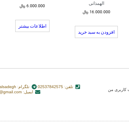
الهمذانی
6.000.000
﷼
16.000.000
﷼
اطلاعات بیشتر
افزودن به سبد خرید
تلفن: 02537842575
تلگرام: nashr_alsadegh@
کاربری من
ایمیل: alsadegh110@gmail.com