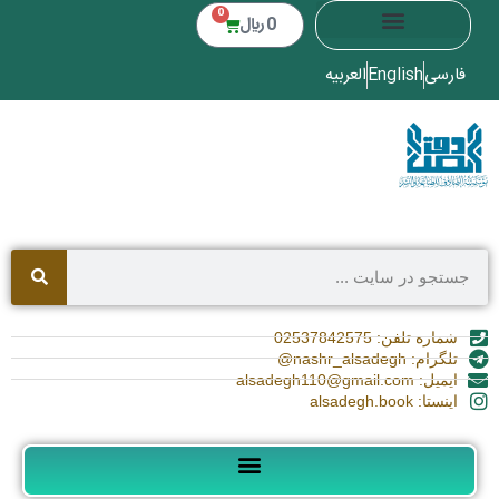
0
0
﷼
فارسی
English
العربیه
شماره تلفن: 02537842575
تلگرام: nashr_alsadegh@
ایمیل: alsadegh110@gmail.com
اینستا: alsadegh.book