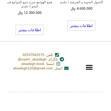
الاصول النحویة و الصرفیة 2 جلدی
همع الهوامع شرح جمع الجوامع فی
النحو 3 جلدی
4.600.000
﷼
12.300.000
﷼
اطلاعات بیشتر
اطلاعات بیشتر
تلفن: 02537842575
تلگرام: nashr_alsadegh@
اینستا: alsadegh.book
ایمیل: alsadegh110@gmail.com