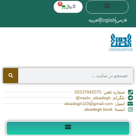
0
0
﷼
فارسی
English
العربیه
شماره تلفن: 02537842575
تلگرام: nashr_alsadegh@
ایمیل: alsadegh110@gmail.com
اینستا: alsadegh.book