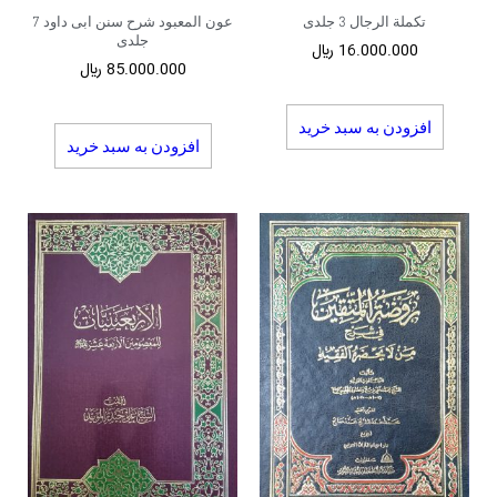
تکملة الرجال 3 جلدی
عون المعبود شرح سنن ابی داود 7
جلدی
16.000.000
﷼
85.000.000
﷼
افزودن به سبد خرید
افزودن به سبد خرید