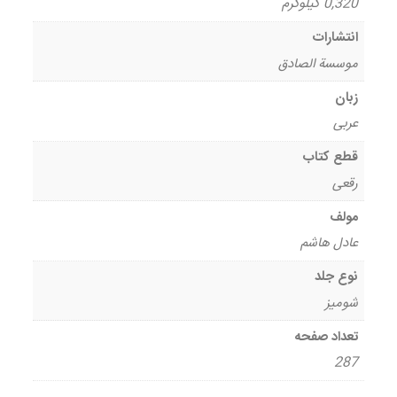
0,320 کیلوگرم
انتشارات
موسسة الصادق
زبان
عربی
قطع کتاب
رقعی
مولف
عادل هاشم
نوع جلد
شومیز
تعداد صفحه
287