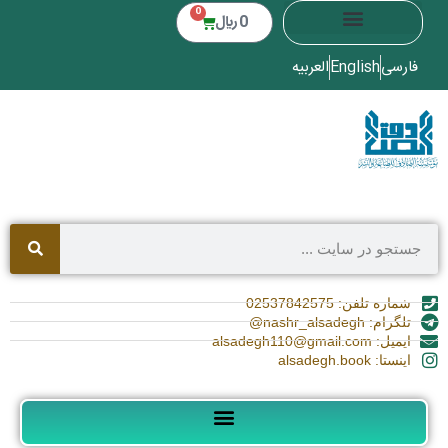
0
0
﷼
فارسی
English
العربیه
شماره تلفن: 02537842575
تلگرام: nashr_alsadegh@
ایمیل: alsadegh110@gmail.com
اینستا: alsadegh.book