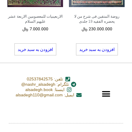
روضة المتقین فی شرح من لا
الاربعینیات للمعصومین الاربعة عشر
یحضره الفقیه 19 جلدی
علیهم السلام
230.000.000
﷼
7.000.000
﷼
افزودن به سبد خرید
افزودن به سبد خرید
تلفن: 02537842575
تلگرام: nashr_alsadegh@
اینستا: alsadegh.book
ایمیل: alsadegh110@gmail.com