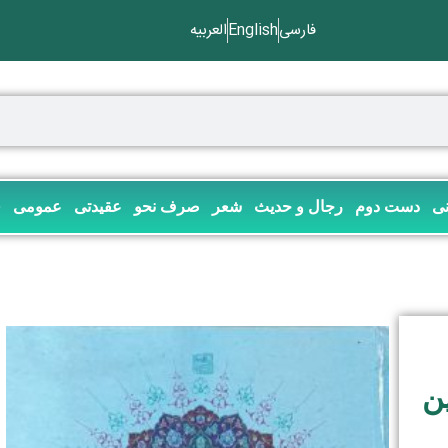
فارسی
English
العربیه
نی
دست دوم
رجال و حدیث
شعر
صرف نحو
عقیدتی
عمومی
ف
ن