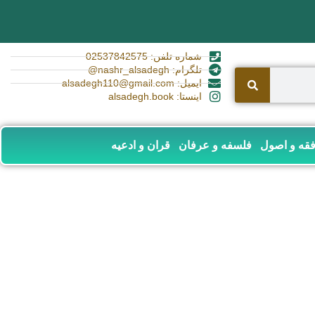
شماره تلفن: 02537842575
تلگرام: nashr_alsadegh@
ایمیل: alsadegh110@gmail.com
اینستا: alsadegh.book
قه و اصول
فلسفه و عرفان
قران و ادعیه