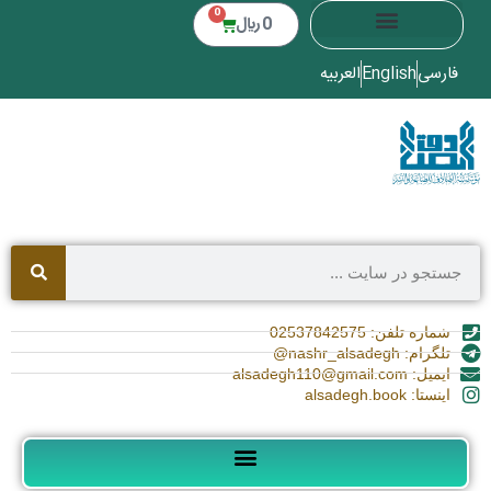
0
0
﷼
فارسی
English
العربیه
شماره تلفن: 02537842575
تلگرام: nashr_alsadegh@
ایمیل: alsadegh110@gmail.com
اینستا: alsadegh.book