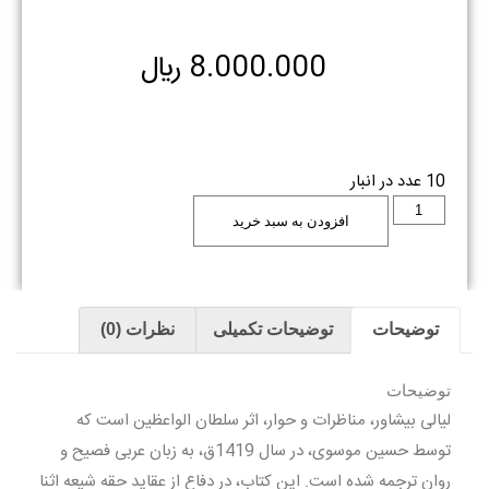
8.000.000
﷼
10 عدد در انبار
افزودن به سبد خرید
توضیحات
توضیحات تکمیلی
نظرات (0)
توضیحات
ليالى بيشاور، مناظرات و حوار، اثر سلطان الواعظين است كه
توسط حسين موسوى، در سال 1419ق، به زبان عربى فصيح و
روان ترجمه شده است. اين كتاب، در دفاع از عقايد حقه شيعه اثنا