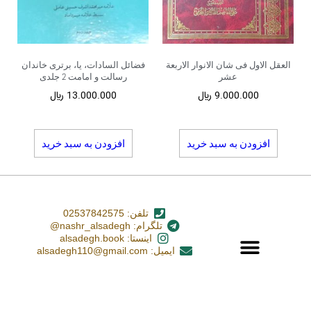
العقل الاول فی شان الانوار الاربعة
فضائل السادات، یا، برتری خاندان
عشر
رسالت و امامت 2 جلدی
9.000.000
﷼
13.000.000
﷼
افزودن به سبد خرید
افزودن به سبد خرید
تلفن: 02537842575
تلگرام: nashr_alsadegh@
اینستا: alsadegh.book
ایمیل: alsadegh110@gmail.com