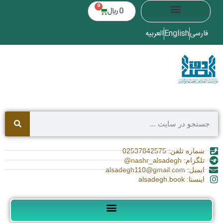
0
0
﷼
فارسی
English
العربیه
شماره تلفن: 02537842575
تلگرام: nashr_alsadegh@
ایمیل: alsadegh110@gmail.com
اینستا: alsadegh.book