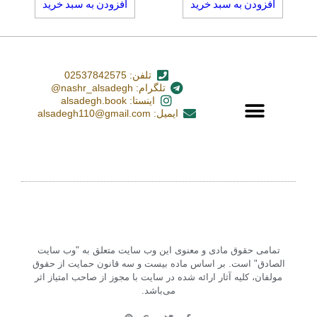
افزودن به سبد خرید
افزودن به سبد خرید
تلفن: 02537842575
تلگرام: nashr_alsadegh@
اینستا: alsadegh.book
ایمیل: alsadegh110@gmail.com
تمامی حقوق مادی و معنوی این وب سایت متعلق به "وب سایت
الصادق" است. بر اساس ماده بیست و سه قانون حمایت از حقوق
مولفان، کلیه آثار ارائه شده در سایت با مجوز از صاحب امتیاز اثر
می‌باشد.‏