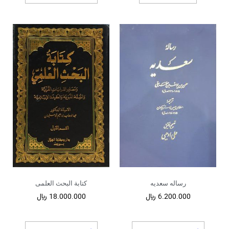
رساله سعدیه
کتابة البحث العلمی
6.200.000
﷼
18.000.000
﷼