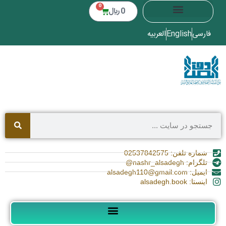
0
0
﷼
فارسی
English
العربیه
شماره تلفن: 02537842575
تلگرام: nashr_alsadegh@
ایمیل: alsadegh110@gmail.com
اینستا: alsadegh.book