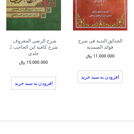
الحدائق الندیة فی شرح
شرح الرضی المعروف :
فوائد الصمدیة
شرح کافیة ابن الحاجب 2
جلدی
11.000.000
﷼
15.000.000
﷼
افزودن به سبد خرید
افزودن به سبد خرید