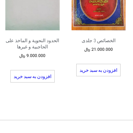
الخصائص 3 جلدی
الحدود النحویة و الماخذ علی
الحاجبیة و غیرها
21.000.000
﷼
9.000.000
﷼
افزودن به سبد خرید
افزودن به سبد خرید