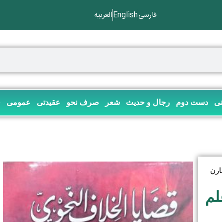
فارسی
English
العربیه
نی
دست دوم
رجال و حدیث
شعر
صرف نحو
عقیدتی
عمومی
ف
ارن
لم