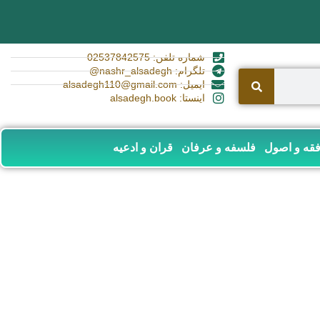
شماره تلفن: 02537842575
تلگرام: nashr_alsadegh@
ایمیل: alsadegh110@gmail.com
اینستا: alsadegh.book
قه و اصول
فلسفه و عرفان
قران و ادعیه