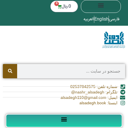
0
0
﷼
فارسی
English
العربیه
شماره تلفن: 02537842575
تلگرام: nashr_alsadegh@
ایمیل: alsadegh110@gmail.com
اینستا: alsadegh.book