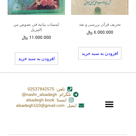
تحریف قرآن بررسی و نقد
لمسات بیانیة فی نصوص من
التیزیل
6.000.000
﷼
11.000.000
﷼
افزودن به سبد خرید
افزودن به سبد خرید
تلفن: 02537842575
تلگرام: nashr_alsadegh@
اینستا: alsadegh.book
ایمیل: alsadegh110@gmail.com