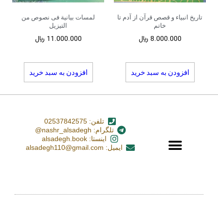
تاریخ انبیاء و قصص قرآن از آدم تا
لمسات بیانیة فی نصوص من
خاتم
التیزیل
8.000.000
﷼
11.000.000
﷼
افزودن به سبد خرید
افزودن به سبد خرید
تلفن: 02537842575
تلگرام: nashr_alsadegh@
اینستا: alsadegh.book
ایمیل: alsadegh110@gmail.com