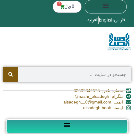
0
0
﷼
فارسی
English
العربیه
شماره تلفن: 02537842575
تلگرام: nashr_alsadegh@
ایمیل: alsadegh110@gmail.com
اینستا: alsadegh.book