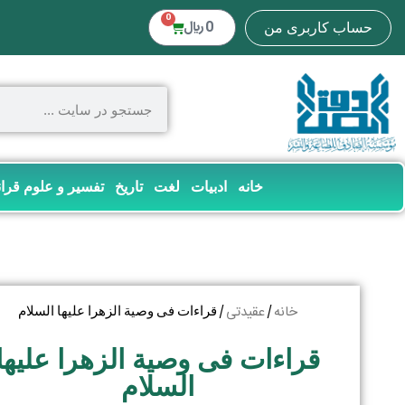
0
0
﷼
حساب کاربری من
خانه
ادبیات
لغت
تاریخ
تفسیر و علوم قرا
خانه
عقیدتی
/
/ قراءات فی وصیة الزهرا علیها السلام
قراءات فی وصیة الزهرا علیها
السلام