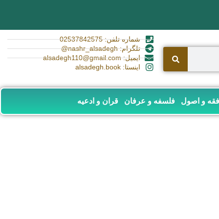
شماره تلفن: 02537842575
تلگرام: nashr_alsadegh@
ایمیل: alsadegh110@gmail.com
اینستا: alsadegh.book
قه و اصول
فلسفه و عرفان
قران و ادعیه