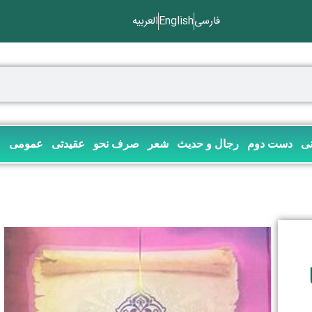
فارسی
English
العربیه
نی
دست دوم
رجال و حدیث
شعر
صرف نحو
عقیدتی
عمومی
ف