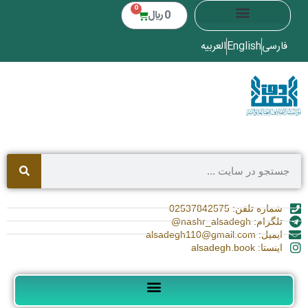
0
0
﷼
فارسی
English
العربیه
شماره تلفن: 02537842575
تلگرام: nashr_alsadegh@
ایمیل: alsadegh110@gmail.com
اینستا: alsadegh.book