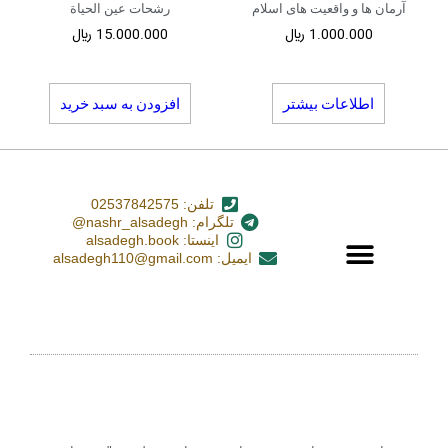
آرمان ها و واقعیت های اسلام
رشحات عین الحیاة
1.000.000
﷼
15.000.000
﷼
اطلاعات بیشتر
افزودن به سبد خرید
تلفن: 02537842575
تلگرام: nashr_alsadegh@
اینستا: alsadegh.book
ایمیل: alsadegh110@gmail.com