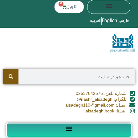
0
0
﷼
فارسی
English
العربیه
شماره تلفن: 02537842575
تلگرام: nashr_alsadegh@
ایمیل: alsadegh110@gmail.com
اینستا: alsadegh.book