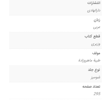
انتشارات
دارالهادی
زبان
عربی
قطع کتاب
وزیری
مولف
طیبة ماهروزادة
نوع جلد
شومیز
تعداد صفحه
295