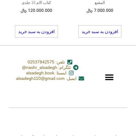
المقنع
کتاب الام 10 جلدی
7.000.000
﷼
120.000.000
﷼
افزودن به سبد خرید
افزودن به سبد خرید
تلفن: 02537842575
تلگرام: nashr_alsadegh@
اینستا: alsadegh.book
ایمیل: alsadegh110@gmail.com