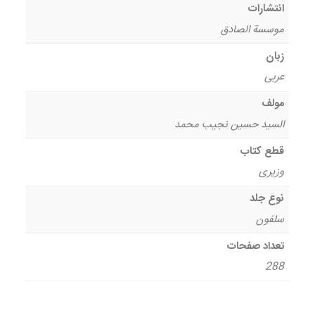
انتشارات
موسسة الصادق
زبان
عربی
مولف
السید حسین نجیب محمد
قطع کتاب
وزیری
نوع جلد
سلفون
تعداد صفحات
288