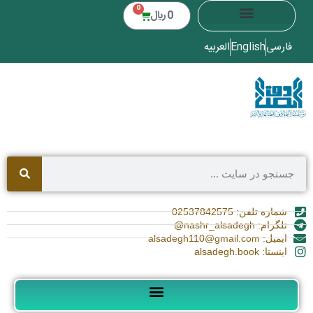
0
0
﷼
فارسی
English
العربیه
شماره تلفن: 02537842575
تلگرام: nashr_alsadegh@
ایمیل: alsadegh110@gmail.com
اینستا: alsadegh.book