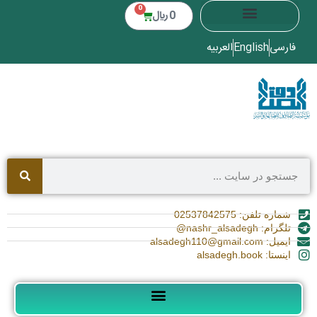
0
0
﷼
فارسی
English
العربیه
شماره تلفن: 02537842575
تلگرام: nashr_alsadegh@
ایمیل: alsadegh110@gmail.com
اینستا: alsadegh.book