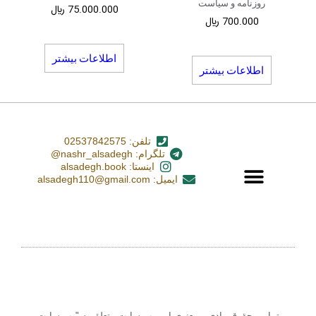
روزنامه و سیاست
75.000.000
﷼
700.000
﷼
اطلاعات بیشتر
اطلاعات بیشتر
تلفن: 02537842575
تلگرام: nashr_alsadegh@
اینستا: alsadegh.book
ایمیل: alsadegh110@gmail.com
تمامی حقوق مادی و معنوی این وب سایت متعلق به "وب سایت