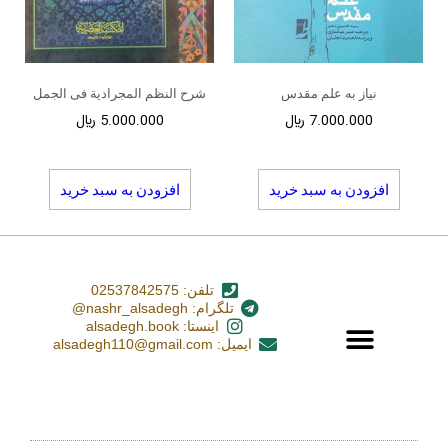
نیاز به علم مقدس
شرح النظم المجرادیة فی الجمل
7.000.000
﷼
5.000.000
﷼
افزودن به سبد خرید
افزودن به سبد خرید
تلفن: 02537842575
تلگرام: nashr_alsadegh@
اینستا: alsadegh.book
ایمیل: alsadegh110@gmail.com