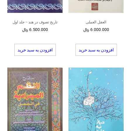
العقل العملی
تاریخ تصوف در هند – جلد اول
6.000.000
﷼
6.500.000
﷼
افزودن به سبد خرید
افزودن به سبد خرید