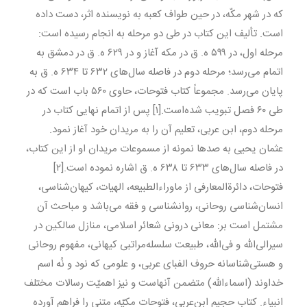
که در شهر مکّه، در حین طواف کعبه به نویسنده اثر، دست داده
است. تألیف این کتاب در طی دو مرحله به انجام رسیده است:
مرحله اول، در ۵۹۹ ه. ق در مکه آغاز و در ۶۲۹ ه. ق در دمشق به
اتمام می‌رسد؛ مرحله دوم در فاصله سال‌های ۶۳۲ تا ۶۳۴ ه. ق به
پایان می‌رسد. مجموعاً کتاب فتوحات، حاوی ۵۶۰ باب است که در
طی ۶۰ فصل تبویب شده‌است.[۱] پس از اتمام نهایی کتاب در
مرحله دوم، ابن عربی، تعلیم آن را به مریدان خود آغاز نمود.
عثمان یحیی به صدها نمونه از مسموعات مریدان او از این کتاب،
در فاصله سال‌های ۶۳۳ تا ۶۳۸ ه. ق اشاره نموده است.[۲]
فتوحات، دائرةالمعارفی از ماوراءالطبیعه، الهیات، کیهان‌شناسی،
انسان‌شناسی روحانی، روانشناسی و فقه می‌باشد و مباحث آن
مشتمل است بر: معانی درونی شعائر اسلامی، منازل سالکین در
سیرالی‌الله و فی‌الله، طبیعت سلسله‌مراتبی کیهانی، مفهوم روحانی
و هستی‌شناسانه حروف الفبای عربی، و علومی که نود و نُه اسم
خداوند (اسماءالله) متضمن آنهاست و نیز اهمیّت رسالات مختلف
انبیاء. کتاب حجیم ابن‌عربی، فتوحات مکیّه، متنی را فراهم آورده