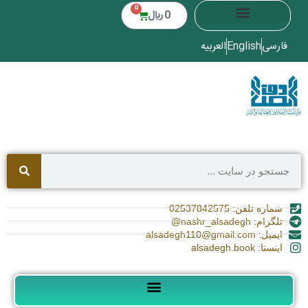
0
0
﷼
فارسی
English
العربیه
شماره تلفن: 02537842575
تلگرام: nashr_alsadegh@
ایمیل: alsadegh110@gmail.com
اینستا: alsadegh.book