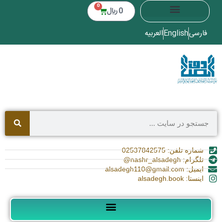
0
0
﷼
فارسی
English
العربیه
شماره تلفن: 02537842575
تلگرام: nashr_alsadegh@
ایمیل: alsadegh110@gmail.com
اینستا: alsadegh.book