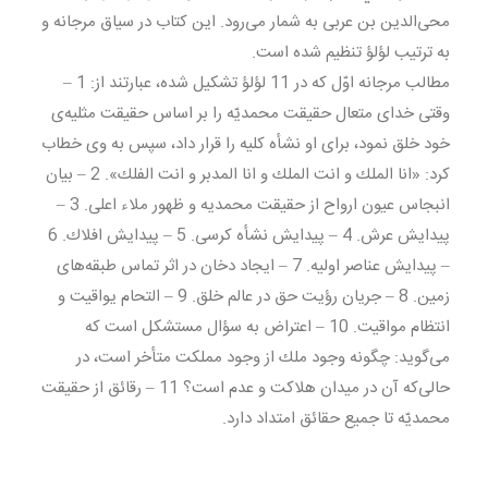
محى‌الدين بن عربى به شمار مى‌رود. اين كتاب در سياق مرجانه و
به ترتيب لؤلؤ تنظيم شده است.
مطالب مرجانه اوّل كه در 11 لؤلؤ تشكيل شده، عبارتند از: 1 –
وقتى خداى متعال حقيقت محمديّه را بر اساس حقيقت مثليه‌ى
خود خلق نمود، براى او نشأه كليه را قرار داد، سپس به وى خطاب
كرد: «انا الملك و انت الملك و انا المدبر و انت الفلك». 2 – بيان
انبجاس عيون ارواح از حقيقت محمديه و ظهور ملاء اعلى. 3 –
پيدايش عرش. 4 – پيدايش نشأه كرسى. 5 – پيدايش افلاك. 6
– پيدايش عناصر اوليه. 7 – ايجاد دخان در اثر تماس طبقه‌هاى
زمين. 8 – جريان رؤيت حق در عالم خلق. 9 – التحام يواقيت و
انتظام مواقيت. 10 – اعتراض به سؤال مستشكل است كه
مى‌گويد: چگونه وجود ملك از وجود مملكت متأخر است، در
حالى‌كه آن در ميدان هلاكت و عدم است؟ 11 – رقائق از حقيقت
محمديّه تا جميع حقائق امتداد دارد.