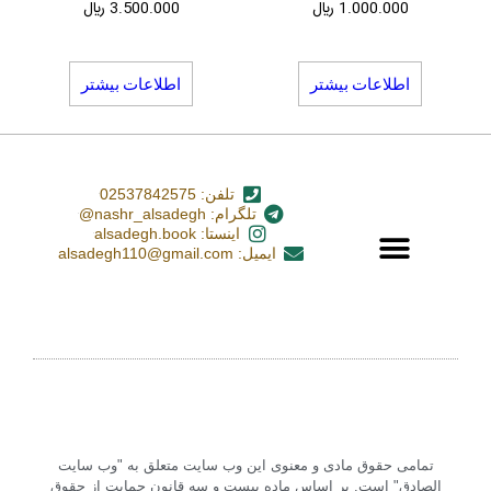
1.000.000
﷼
3.500.000
﷼
اطلاعات بیشتر
اطلاعات بیشتر
تلفن: 02537842575
تلگرام: nashr_alsadegh@
اینستا: alsadegh.book
ایمیل: alsadegh110@gmail.com
تمامی حقوق مادی و معنوی این وب سایت متعلق به "وب سایت
الصادق" است. بر اساس ماده بیست و سه قانون حمایت از حقوق