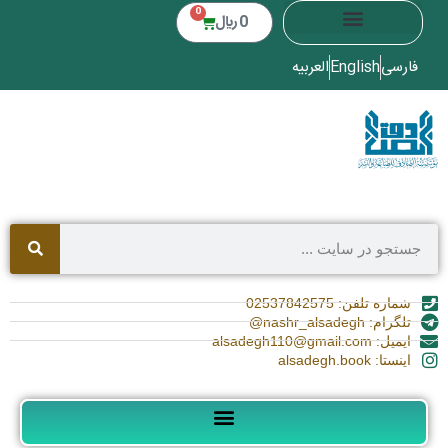
0
0
﷼
فارسی
English
العربیه
شماره تلفن: 02537842575
تلگرام: nashr_alsadegh@
ایمیل: alsadegh110@gmail.com
اینستا: alsadegh.book