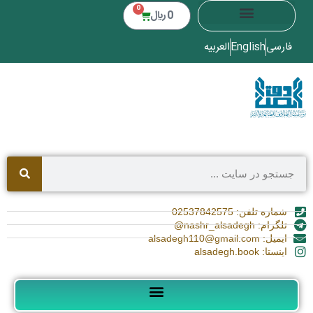
0
0
﷼
فارسی
English
العربیه
شماره تلفن: 02537842575
تلگرام: nashr_alsadegh@
ایمیل: alsadegh110@gmail.com
اینستا: alsadegh.book