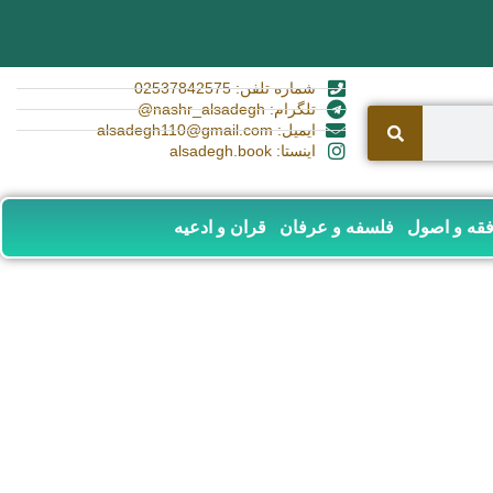
شماره تلفن: 02537842575
تلگرام: nashr_alsadegh@
ایمیل: alsadegh110@gmail.com
اینستا: alsadegh.book
قه و اصول
فلسفه و عرفان
قران و ادعیه