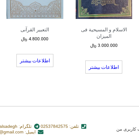
الاسلام و المسیحیة فی
التعبیر القرآنی
المیزان
4.800.000
﷼
3.000.000
﷼
اطلاعات بیشتر
اطلاعات بیشتر
تلفن: 02537842575
تلگرام: nashr_alsadegh@
کاربری من
ایمیل: alsadegh110@gmail.com