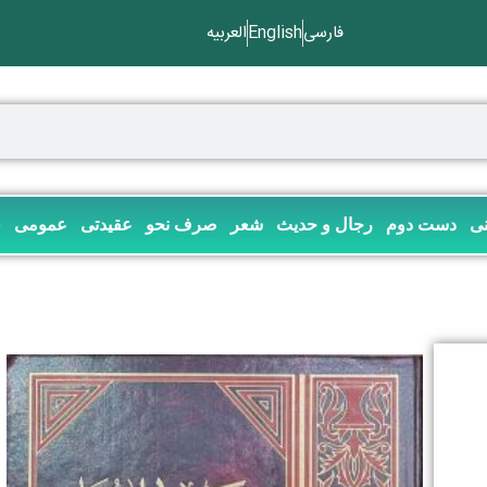
فارسی
English
العربیه
نی
دست دوم
رجال و حدیث
شعر
صرف نحو
عقیدتی
عمومی
ف