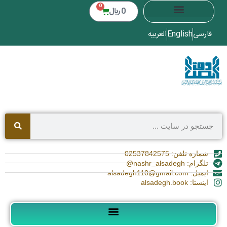
0
0
﷼
فارسی
English
العربیه
شماره تلفن: 02537842575
تلگرام: nashr_alsadegh@
ایمیل: alsadegh110@gmail.com
اینستا: alsadegh.book