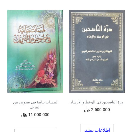
درة الناصحین فی الوعظ و الارشاد
لمسات بیانیة فی نصوص من
التیزیل
2.500.000
﷼
11.000.000
﷼
اطلاعات بیشتر