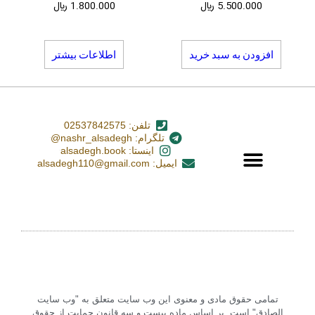
5.500.000
﷼
1.800.000
﷼
افزودن به سبد خرید
اطلاعات بیشتر
تلفن: 02537842575
تلگرام: nashr_alsadegh@
اینستا: alsadegh.book
ایمیل: alsadegh110@gmail.com
تمامی حقوق مادی و معنوی این وب سایت متعلق به "وب سایت
الصادق" است. بر اساس ماده بیست و سه قانون حمایت از حقوق