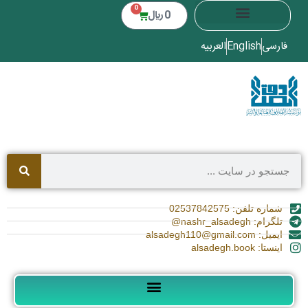
0
0
﷼
فارسی
English
العربیه
شماره تلفن: 02537842575
تلگرام: nashr_alsadegh@
ایمیل: alsadegh110@gmail.com
اینستا: alsadegh.book