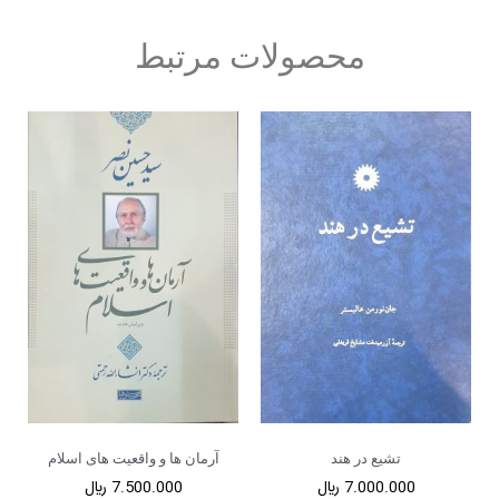
محصولات مرتبط
تشیع در هند
آرمان ها و واقعیت های اسلام
7.000.000
﷼
7.500.000
﷼